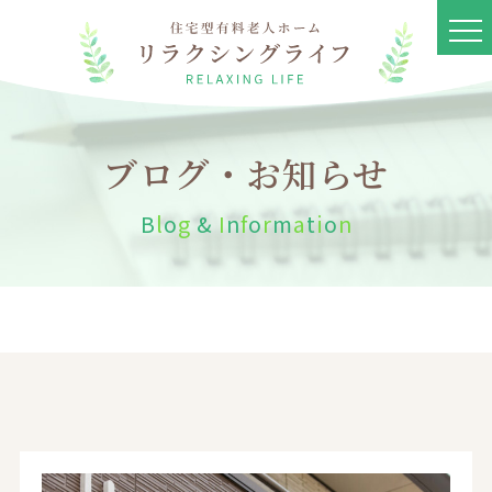
ブログ・お知らせ
B
l
o
g
&
I
n
f
o
r
m
a
t
i
o
n