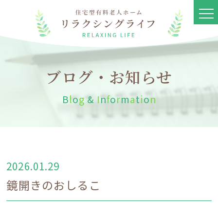
ブログ・お知らせ
B
l
o
g
&
I
n
f
o
r
m
a
t
i
o
n
2026.01.29
鏡開きのおしるこ
リラクシングライフとは