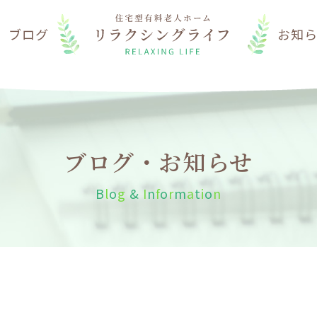
は
ブログ
お知
ブログ・お知らせ
B
l
o
g
&
I
n
f
o
r
m
a
t
i
o
n