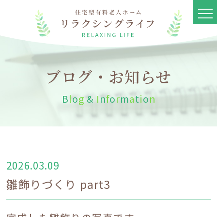
ブログ・お知らせ
B
l
o
g
&
I
n
f
o
r
m
a
t
i
o
n
2026.03.09
リラクシングライフとは
雛飾りづくり part3