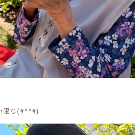
り(#^^#)