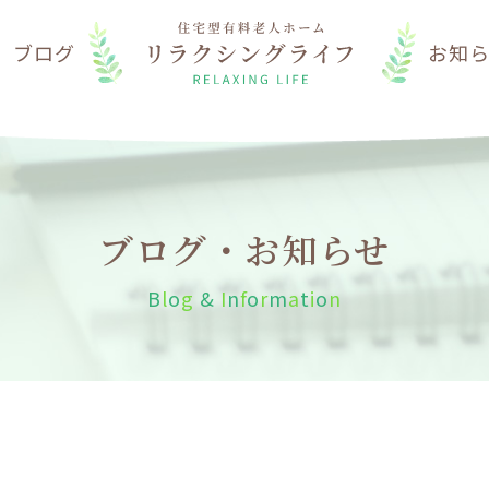
は
ブログ
お知
ブログ・お知らせ
B
l
o
g
&
I
n
f
o
r
m
a
t
i
o
n