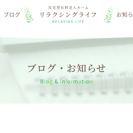
は
ブログ
お知
ブログ・お知らせ
B
l
o
g
&
I
n
f
o
r
m
a
t
i
o
n