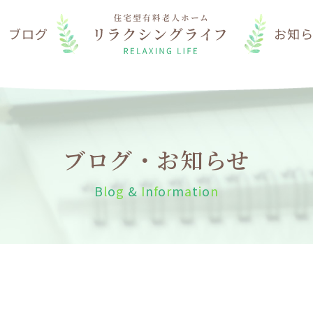
は
ブログ
お知
ブログ・お知らせ
B
l
o
g
&
I
n
f
o
r
m
a
t
i
o
n