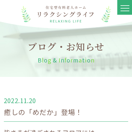
ブログ・お知らせ
B
l
o
g
&
I
n
f
o
r
m
a
t
i
o
n
2022.11.20
癒しの「めだか」登場！
リラクシングライフとは