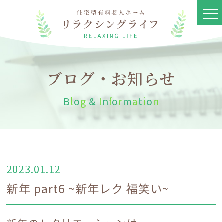
ブログ・お知らせ
B
l
o
g
&
I
n
f
o
r
m
a
t
i
o
n
2023.01.12
新年 part6 ~新年レク 福笑い~