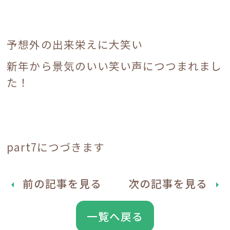
予想外の出来栄えに大笑い
新年から景気のいい笑い声につつまれまし
た！
part7につづきます
前の記事を見る
次の記事を見る
arrow_left
arrow_right
一覧へ戻る