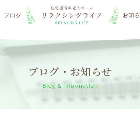
は
ブログ
お知
ブログ・お知らせ
B
l
o
g
&
I
n
f
o
r
m
a
t
i
o
n