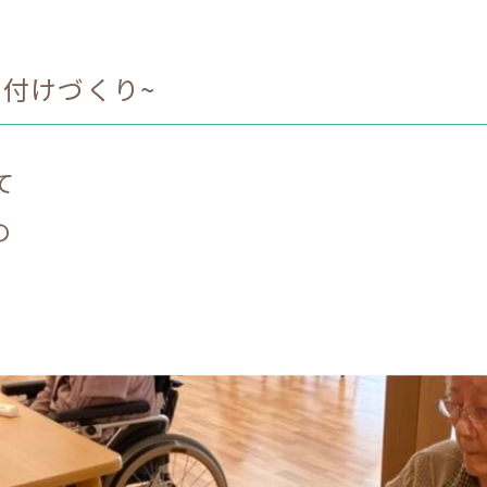
飾り付けづくり~
て
の