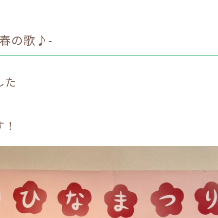
-春の歌♪-
した
す！