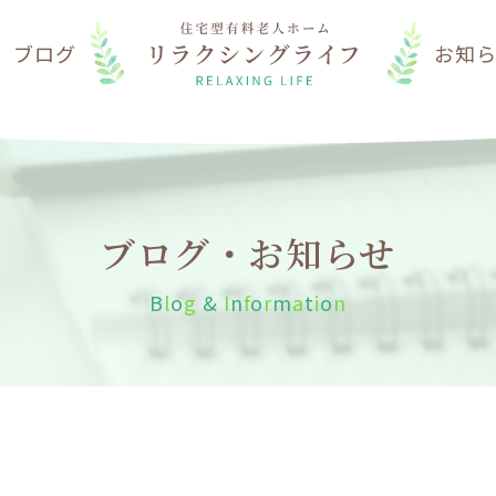
は
ブログ
お知
ブログ・お知らせ
B
l
o
g
&
I
n
f
o
r
m
a
t
i
o
n