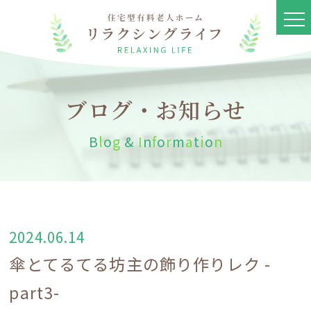
ブログ・お知らせ
B
l
o
g
&
I
n
f
o
r
m
a
t
i
o
n
2024.06.14
傘とてるてる坊主の飾り作りレク -
part3-