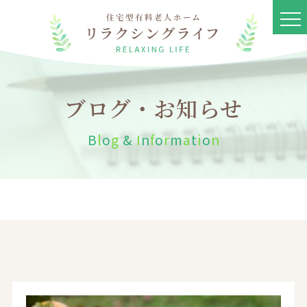
ブログ・お知らせ
B
l
o
g
&
I
n
f
o
r
m
a
t
i
o
n
リラクシングライフとは
ブログ