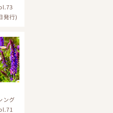
l.73
日発行)
シング
l.71