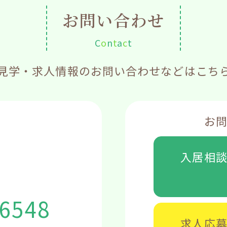
お問い合わせ
C
o
n
t
a
c
t
見学・求人情報のお問い合わせなどはこち
お
入居相
-6548
求人応