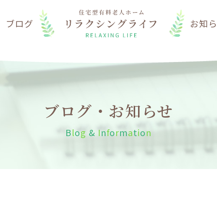
は
ブログ
お知
ブログ・お知らせ
B
l
o
g
&
I
n
f
o
r
m
a
t
i
o
n