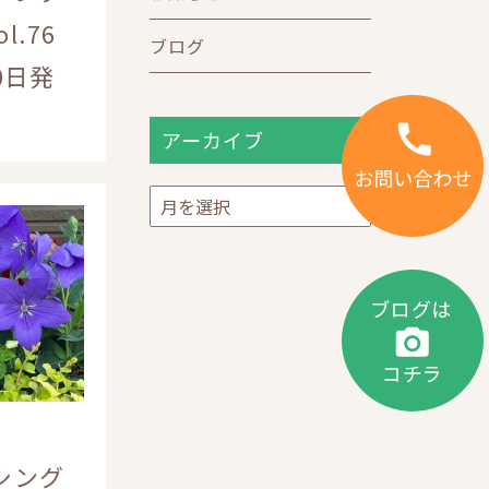
l.76
ブログ
0日発
アーカイブ
ア
ー
カ
イ
ブ
シング