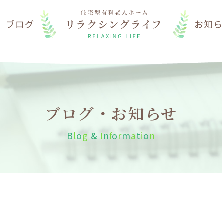
は
ブログ
お知
ブログ・お知らせ
B
l
o
g
&
I
n
f
o
r
m
a
t
i
o
n