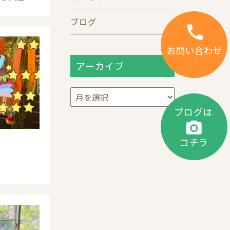
ブログ
アーカイブ
ア
ー
カ
イ
ブ