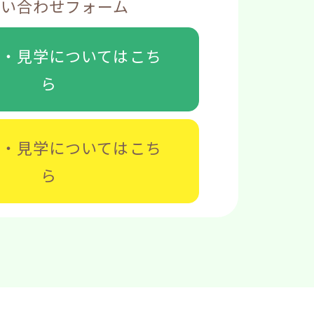
問い合わせフォーム
談・見学については
こち
ら
募・見学については
こち
ら