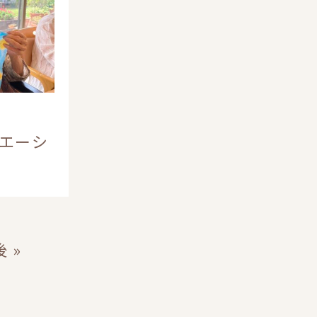
エーシ
 »