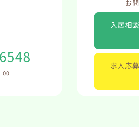
お
入居相
-6548
求人応
：00