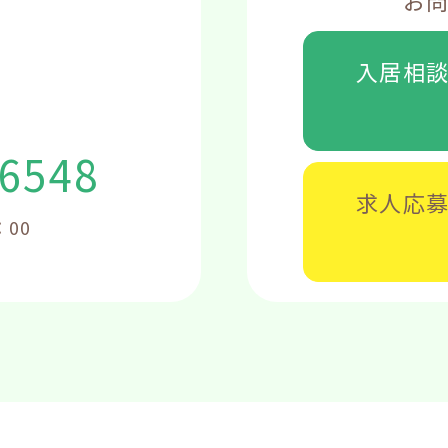
お
入居相
-6548
求人応
：00