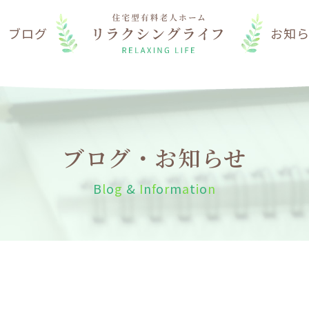
は
ブログ
お知
ブログ・お知らせ
B
l
o
g
&
I
n
f
o
r
m
a
t
i
o
n