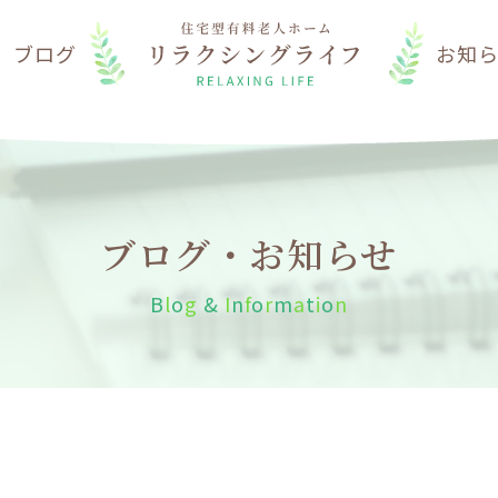
は
ブログ
お知
ブログ・お知らせ
B
l
o
g
&
I
n
f
o
r
m
a
t
i
o
n