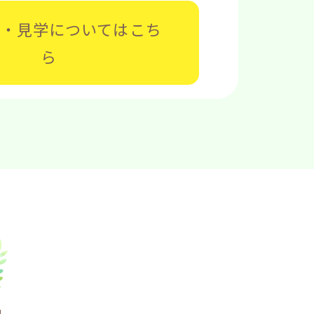
募・見学については
こち
ら