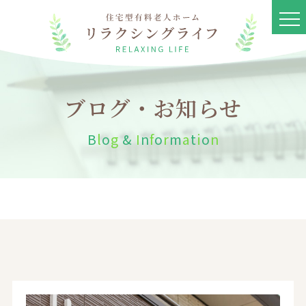
ブログ・お知らせ
B
l
o
g
&
I
n
f
o
r
m
a
t
i
o
n
リラクシングライフとは
ブログ