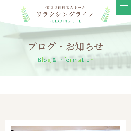
ブログ・お知らせ
B
l
o
g
&
I
n
f
o
r
m
a
t
i
o
n