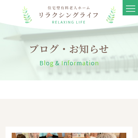
ブログ・お知らせ
B
l
o
g
&
I
n
f
o
r
m
a
t
i
o
n
リラクシングライフとは