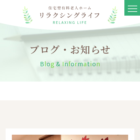
ブログ・お知らせ
B
l
o
g
&
I
n
f
o
r
m
a
t
i
o
n
リラクシングライフとは
ブログ
お知らせ