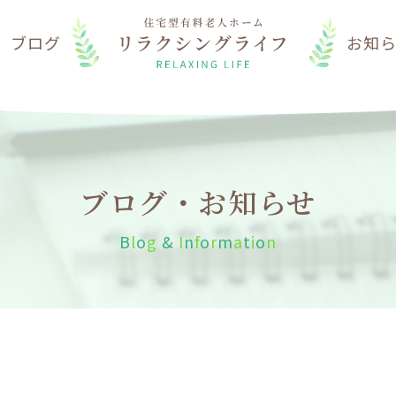
は
ブログ
お知
ブログ・お知らせ
B
l
o
g
&
I
n
f
o
r
m
a
t
i
o
n