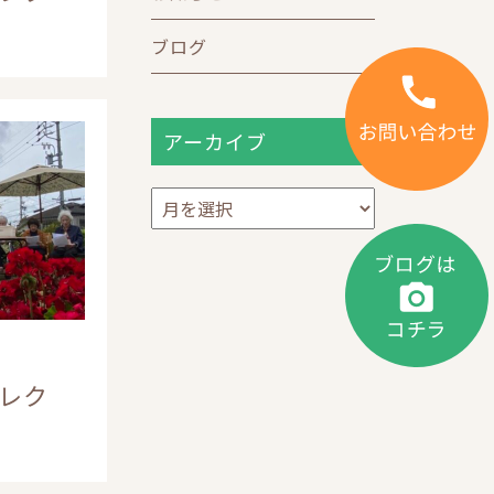
ブログ
アーカイブ
ア
ー
カ
イ
ブ
レク