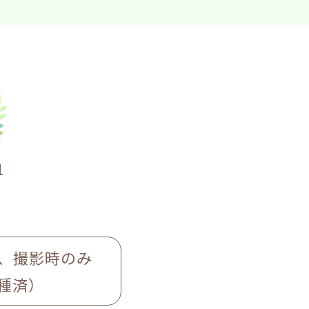
1
、撮影時のみ
種済）