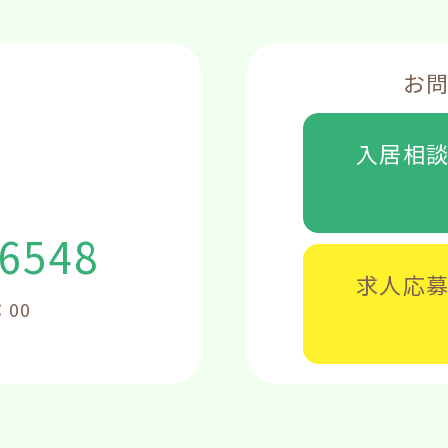
お
入居相
-6548
求人応
：00