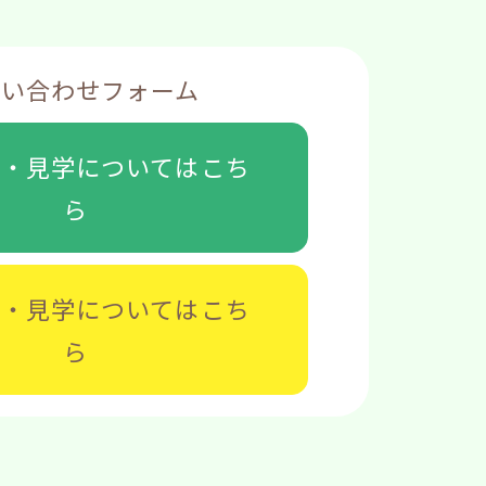
問い合わせフォーム
談・見学については
こち
ら
募・見学については
こち
ら